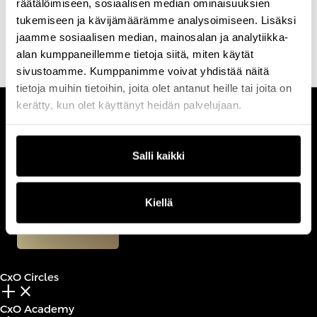
räätälöimiseen, sosiaalisen median ominaisuuksien
pakon käyttöön ja turvallisuuteen liittyviin ilmiöihin sekä
tukemiseen ja kävijämäärämme analysoimiseen. Lisäksi
osaamisen kehittymiseen.
jaamme sosiaalisen median, mainosalan ja analytiikka-
alan kumppaneillemme tietoja siitä, miten käytät
sivustoamme. Kumppanimme voivat yhdistää näitä
tietoja muihin tietoihin, joita olet antanut heille tai joita on
kerätty, kun olet käyttänyt heidän palvelujaan.
CUSTOMERCARE
Keilaranta 1 A, 02150 Espoo
Salli kaikki
+358 (0)20 780 6220
customerservice@professio.fi
Kiellä
Book a call
CxO Circles
add_2
close
CxO Academy