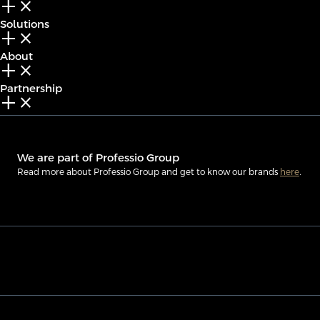
add_2
close
Solutions
add_2
close
About
add_2
close
Partnership
add_2
close
We are part of Professio Group
Read more about Professio Group and get to know our brands
here
.