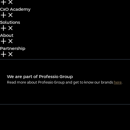
add_2
close
CxO Academy
add_2
close
Solutions
add_2
close
About
add_2
close
Partnership
add_2
close
We are part of Professio Group
Read more about Professio Group and get to know our brands
here
.