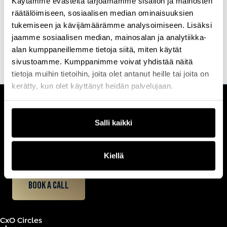
Käytämme evästeitä tarjoamamme sisällön ja mainosten
räätälöimiseen, sosiaalisen median ominaisuuksien
tukemiseen ja kävijämäärämme analysoimiseen. Lisäksi
Tutustu kaikkiin
Profession
koulutuksiin
ja
tapahtumiin
, joihin
jaamme sosiaalisen median, mainosalan ja analytiikka-
valitsemme aina parhaat kouluttajat ja puhujat.
alan kumppaneillemme tietoja siitä, miten käytät
sivustoamme. Kumppanimme voivat yhdistää näitä
tietoja muihin tietoihin, joita olet antanut heille tai joita on
kerätty, kun olet käyttänyt heidän palvelujaan.
CUSTOMERCARE
Salli kaikki
Keilaranta 1 A, 02150 Espoo
+358 (0)20 780 6220
customerservice@professio.fi
Kiellä
Book a call
CxO Circles