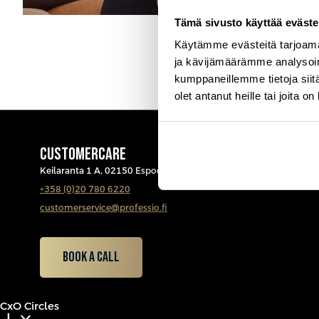
Tämä sivusto käyttää eväste
Käytämme evästeitä tarjoama
ja kävijämäärämme analysoim
kumppaneillemme tietoja siitä
olet antanut heille tai joita o
CUSTOMERCARE
Keilaranta 1 A, 02150 Espoo
+358 (0)20 780 6220
customerservice@professio.fi
Book a call
CxO Circles