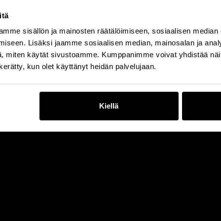
itä
mme sisällön ja mainosten räätälöimiseen, sosiaalisen median
iseen. Lisäksi jaamme sosiaalisen median, mainosalan ja analy
, miten käytät sivustoamme. Kumppanimme voivat yhdistää näitä t
n kerätty, kun olet käyttänyt heidän palvelujaan.
Kiellä