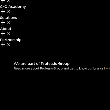
add_2
close
CxO Academy
add_2
close
Solutions
add_2
close
About
add_2
close
Partnership
add_2
close
We are part of Professio Group
Read more about Professio Group and get to know our brands
her