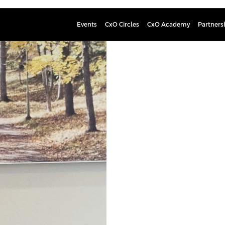
Events
CxO Circles
CxO Academy
Partners
Markku H
pelastusylitarkastaja, Lupa- 
Markku Hutka toimii pelastusylitar
osastolla. Hänen johdollaan suunnite
valmiusharjoitus. Pääteemana harjoit
yhteisen tilannekuvan ja -ymmärr
työskennellyt aikaisemmin puolust
viranomaisyhteistyöstä.