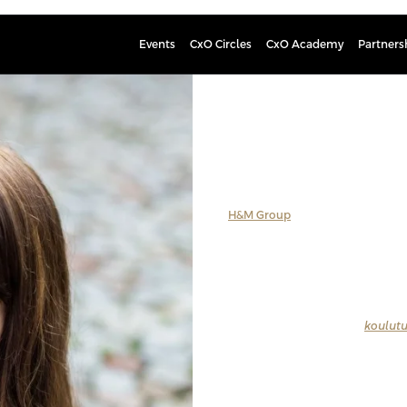
Events
CxO Circles
CxO Academy
Partners
Melissa H
Global HR Tech Leader, H&
Melissa is an experienced HR trans
at
H&M Group
. She has a strong ba
across multiple industries such as 
Melissa combines strategic insight
others in driving successful HR tra
Tutustu kaikkiin
Profession
koulutu
puhujat.