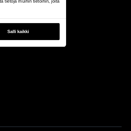
ietoja muihin tietoihin, joita
Salli kaikki