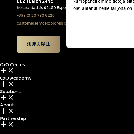
CUSTOMERCARE
kumppaneillemme tietoja siitä
Keilaranta 1 A, 02150 Espoo
olet antanut heille tai joita o
+358 (0)20 780 6220
customerservice@professio.fi
Book a call
CxO Circles
add_2
close
CxO Academy
add_2
close
Solutions
add_2
close
About
add_2
close
Partnership
add_2
close