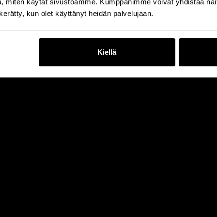
, miten käytät sivustoamme. Kumppanimme voivat yhdistää näitä t
n kerätty, kun olet käyttänyt heidän palvelujaan.
Kiellä