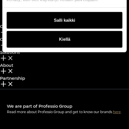
Book a call
Salli kaikki
CxO Circles
add_2
close
Kiellä
CxO Academy
add_2
close
Solutions
add_2
close
About
add_2
close
Partnership
add_2
close
We are part of Professio Group
Read more about Professio Group and get to know our brands
here
.