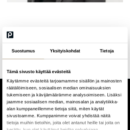
Mervi Nieminen
Manager Payroll And Systems at Wärtsilä
Suostumus
Yksityiskohdat
Tietoja
Tämä sivusto käyttää evästeitä
Käytämme evästeitä tarjoamamme sisällön ja mainosten
räätälöimiseen, sosiaalisen median ominaisuuksien
tukemiseen ja kävijämäärämme analysoimiseen. Lisäksi
CUSTOMERCARE
jaamme sosiaalisen median, mainosalan ja analytiikka-
Keilaranta 1 A, 02150 Espoo
alan kumppaneillemme tietoja siitä, miten käytät
+358 (0)20 780 6220
sivustoamme. Kumppanimme voivat yhdistää näitä
customerservice@professio.fi
tietoja muihin tietoihin, joita olet antanut heille tai joita on
kerätty, kun olet käyttänyt heidän palvelujaan.