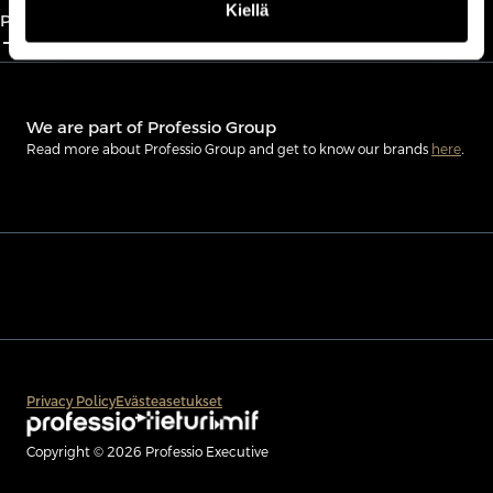
Kiellä
Partnership
add_2
close
We are part of Professio Group
Read more about Professio Group and get to know our brands
here
.
Privacy Policy
Evästeasetukset
Copyright © 2026 Professio Executive