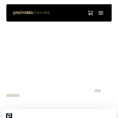
Mia Sundström
Käräjätuomari, Helsingin käräjäoikeus
Käräjätuomari Mia Sundström käsittelee riita- ja hakemusasioita
Helsingin käräjäoikeudessa. Hänellä on pitkä kokemus
tuomareiden ja oikeudenkäyntiavustajien kouluttamisesta. Mian
erityinen kiinnostuksen kohde on prosessioikeus. Kouluttajana
häntä motivoi mahdollisuus vaikuttaa oikeudenkäyntien laadun ja
sujuvuuden parantamiseen.
Haluatko lisätietoa tämän kouluttajan valmennuksista?
Ota
yhteyttä
ja kerromme lisää.