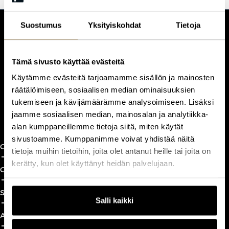
Suostumus
Yksityiskohdat
Tietoja
CUSTOMERCARE
Keilaranta 1 A, 02150 Espoo
Tämä sivusto käyttää evästeitä
+358 (0)20 780 6220
customerservice@professio.fi
Käytämme evästeitä tarjoamamme sisällön ja mainosten
räätälöimiseen, sosiaalisen median ominaisuuksien
tukemiseen ja kävijämäärämme analysoimiseen. Lisäksi
Book a call
jaamme sosiaalisen median, mainosalan ja analytiikka-
alan kumppaneillemme tietoja siitä, miten käytät
sivustoamme. Kumppanimme voivat yhdistää näitä
CxO Circles
tietoja muihin tietoihin, joita olet antanut heille tai joita on
add_2
close
kerätty, kun olet käyttänyt heidän palvelujaan.
CxO Academy
add_2
close
Solutions
add_2
close
Salli kaikki
About
add_2
close