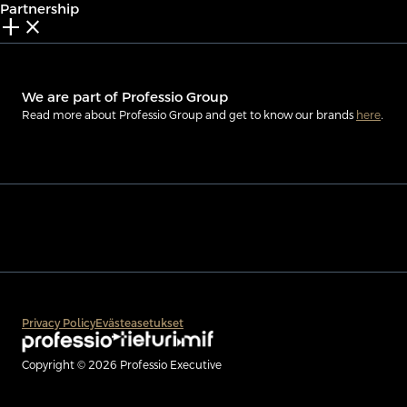
Partnership
add_2
close
We are part of Professio Group
Read more about Professio Group and get to know our brands
here
.
Privacy Policy
Evästeasetukset
Copyright © 2026 Professio Executive