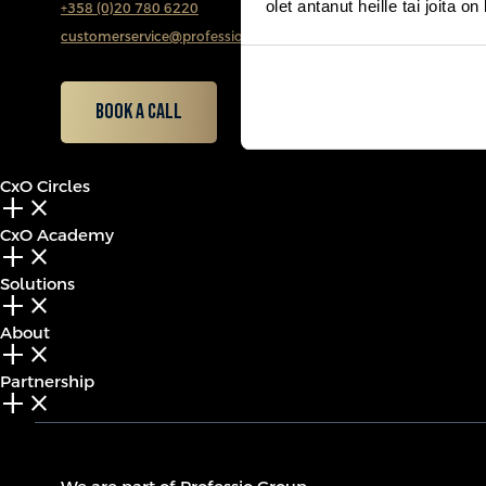
olet antanut heille tai joita o
+358 (0)20 780 6220
customerservice@professio.fi
Book a call
CxO Circles
add_2
close
CxO Academy
add_2
close
Solutions
add_2
close
About
add_2
close
Partnership
add_2
close