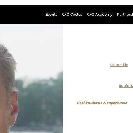
Events
CxO Circles
CxO Academy
Partners
Olli Luuk
Director, Information Man
Olli Luukkonen vastaa
Valmetilla
au
analytiikasta ja tuotteiden sekä pa
hän korostaa ihmislähtöistä näköku
Tutustu kaikkiin
Profession
koulutu
puhujat.
Etsi koulutus & tapahtuma