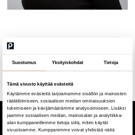
Ruby Ekblom-
Suojasalmi
Suostumus
Yksityiskohdat
Tietoja
Head of Customer Experience
Tämä sivusto käyttää evästeitä
Käytämme evästeitä tarjoamamme sisällön ja mainosten
räätälöimiseen, sosiaalisen median ominaisuuksien
tukemiseen ja kävijämäärämme analysoimiseen. Lisäksi
jaamme sosiaalisen median, mainosalan ja analytiikka-
CUSTOMERCARE
alan kumppaneillemme tietoja siitä, miten käytät
Keilaranta 1 A, 02150 Espoo
sivustoamme. Kumppanimme voivat yhdistää näitä
+358 (0)20 780 6220