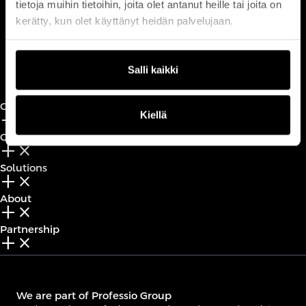
tietoja muihin tietoihin, joita olet antanut heille tai joita on
customerservice@professio.fi
kerätty, kun olet käyttänyt heidän palvelujaan.
Book a call
Salli kaikki
CxO Circles
Kiellä
add_2
close
CxO Academy
add_2
close
Solutions
add_2
close
About
add_2
close
Partnership
add_2
close
We are part of Professio Group