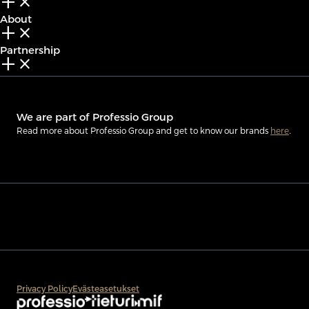
add_2
close
About
add_2
close
Partnership
add_2
close
We are part of Professio Group
Read more about Professio Group and get to know our brands
here
.
Privacy Policy
Evästeasetukset