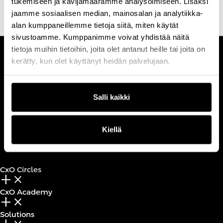
tukemiseen ja kävijämäärämme analysoimiseen. Lisäksi
jaamme sosiaalisen median, mainosalan ja analytiikka-
alan kumppaneillemme tietoja siitä, miten käytät
sivustoamme. Kumppanimme voivat yhdistää näitä
tietoja muihin tietoihin, joita olet antanut heille tai joita on
kerätty, kun olet käyttänyt heidän palvelujaan.
CUSTOMERCARE
Keilaranta 1 A, 02150 Espoo
+358 (0)20 780 6220
Salli kaikki
customerservice@professio.fi
Kiellä
Book a call
CxO Circles
add_2
close
CxO Academy
add_2
close
Solutions