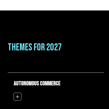
Themes for 2027
Autonomous Commerce
add_2