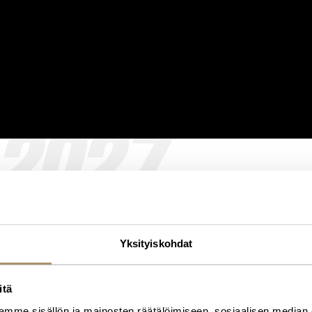
2027
Yksityiskohdat
itä
mme sisällön ja mainosten räätälöimiseen, sosiaalisen median