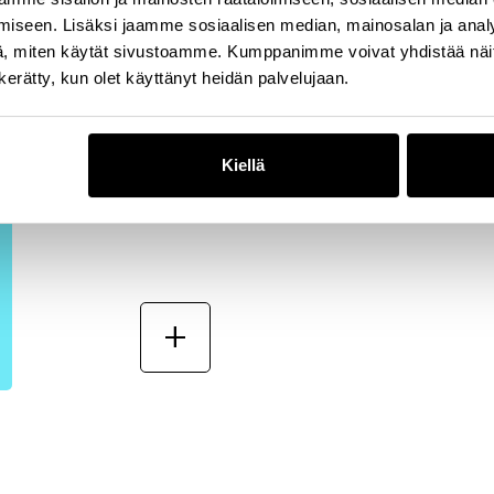
iseen. Lisäksi jaamme sosiaalisen median, mainosalan ja analy
, miten käytät sivustoamme. Kumppanimme voivat yhdistää näitä t
n kerätty, kun olet käyttänyt heidän palvelujaan.
HEAD OF B2B, D2C, MARKETP
Kiellä
CHRISTOPH STERKEL
add_2