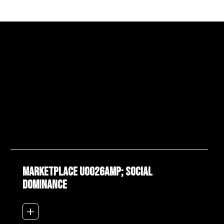
Marketplace u0026amp; Social
Dominance
add_2