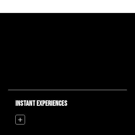
Instant Experiences
add_2