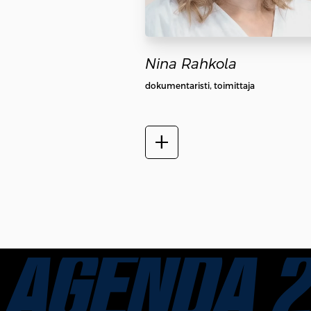
Nina Rahkola
dokumentaristi, toimittaja
add_2
AGENDA 