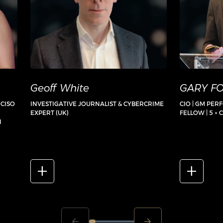
Geoff White
GARY F
 CISO
INVESTIGATIVE JOURNALIST & CYBERCRIME
CIO | GM PER
EXPERT (UK)
FELLOW | 5 ×
N
add_2
add_2
arrow_back
arrow_forward