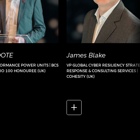
OOTE
James Blake
FORMANCE POWER UNITS | BCS
VP GLOBAL CYBER RESILIENCY STRATE
 CIO 100 HONOUREE (UK)
RESPONSE & CONSULTING SERVICES |
COHESITY (UK)
add_2