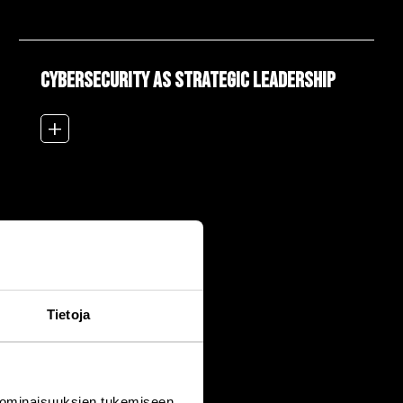
Cybersecurity as Strategic Leadership
add_2
Tietoja
 ominaisuuksien tukemiseen