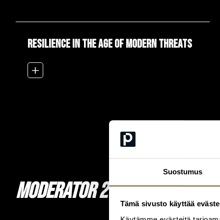
Resilience in the Age of Modern Threats
add_2
Suostumus
MODERATOR 2026
Tämä sivusto käyttää eväste
Käytämme evästeitä tarjoama