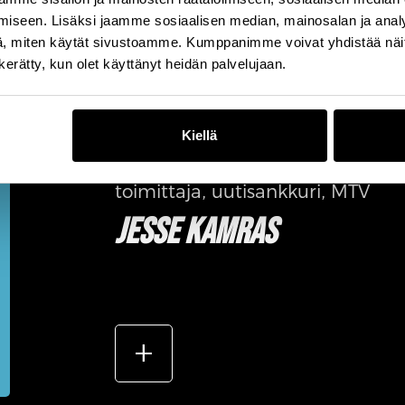
iseen. Lisäksi jaamme sosiaalisen median, mainosalan ja analy
, miten käytät sivustoamme. Kumppanimme voivat yhdistää näitä t
n kerätty, kun olet käyttänyt heidän palvelujaan.
Kiellä
toimittaja, uutisankkuri, MTV
JESSE KAMRAS
add_2